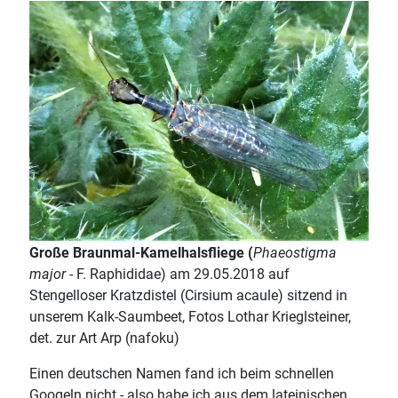
Große Braunmal-Kamelhalsfliege (
Phaeostigma
major
- F. Raphididae) am 29.05.2018 auf
Stengelloser Kratzdistel (Cirsium acaule) sitzend in
unserem Kalk-Saumbeet, Fotos Lothar Krieglsteiner,
det. zur Art Arp (nafoku)
Einen deutschen Namen fand ich beim schnellen
Googeln nicht - also habe ich aus dem lateinischen