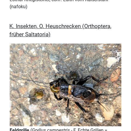
(nafoku)
K. Insekten, O. Heuschrecken (Orthoptera,
früher Saltatoria)
Feldgrille
(
Gryllus campestris
- F. Echte Grillen =