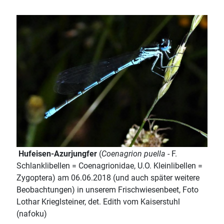
Hufeisen-Azurjungfer
(
Coenagrion puella
- F.
Schlanklibellen = Coenagrionidae, U.O. Kleinlibellen =
Zygoptera) am 06.06.2018 (und auch später weitere
Beobachtungen) in unserem Frischwiesenbeet, Foto
Lothar Krieglsteiner, det. Edith vom Kaiserstuhl
(nafoku)