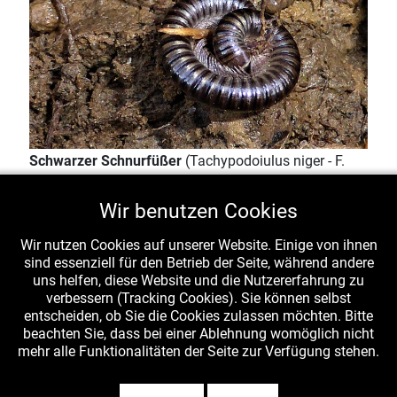
Schwarzer Schnurfüßer
(Tachypodoiulus niger - F.
Julidae = Schnurfüßer, U.K. Doppelfüßer = Diplopoda)
am 25.03.2021 unter liegendem Buchen-Stammstück
Wir benutzen Cookies
(Katharinas Außen-Pilzzucht - Foto Lothar
Wir nutzen Cookies auf unserer Website. Einige von ihnen
Krieglsteiner, det. Michael Bayer (nafoku)
sind essenziell für den Betrieb der Seite, während andere
uns helfen, diese Website und die Nutzererfahrung zu
verbessern (Tracking Cookies). Sie können selbst
entscheiden, ob Sie die Cookies zulassen möchten. Bitte
beachten Sie, dass bei einer Ablehnung womöglich nicht
mehr alle Funktionalitäten der Seite zur Verfügung stehen.