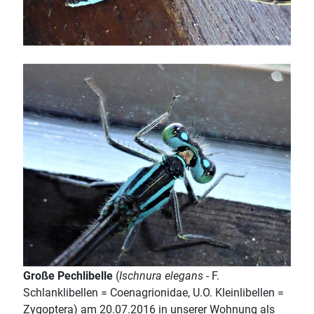
Große Pechlibelle
(
Ischnura elegans
- F.
Schlanklibellen = Coenagrionidae, U.O. Kleinlibellen =
Zygoptera) am 20.07.2016 in unserer Wohnung als