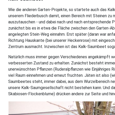
Wie die anderen Garten-Projekte, so startete auch das Kalk
unserem Fliederbusch damit, einen Bereich mit Steinen zu
auszutauschen - und dabei nach und nach entsprechende P
zunächst bis es in etwa die Fläche zwischen den Garten-A
angelegten Stein-Weg einnahm. Erst später (daran war anfa
Richtung Hauskante (bei unserer Heckenrose) mit eingesch
Zentrum ausmacht. Inzwischen ist das Kalk-Saumbeet sogar
Natürlich muss immer gegen Verschiedenes angekämpft wer
verbesserten Zustand zu erhalten. Zunächst besteht immer
unerwünschten Pflanzen (Ruderalpflanzen wie Einjähriges Ris
viel Raum einnehmen und erneut fruchten. Jäten ist also (w
Saumbeetes steht, immer dabei, aus dem Wurzelbereich neu
unsere Kalk-Saumgesellschaft nicht bestehen kann. Und dan
Skabiosen-Flockenblume) drücken andere zur Seite und hind