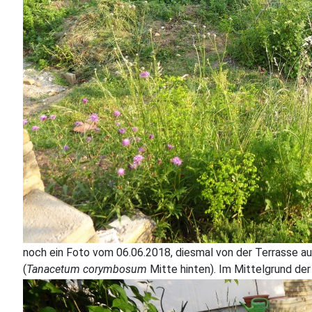
noch ein Foto vom 06.06.2018, diesmal von der Terrasse au
(
Tanacetum corymbosum
Mitte hinten). Im Mittelgrund de