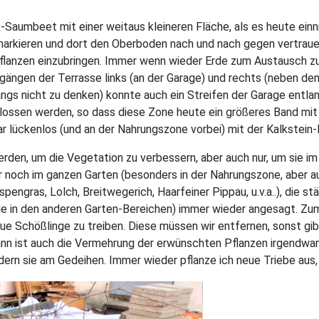
-Saumbeet mit einer weitaus kleineren Fläche, als es heute einn
 markieren und dort den Oberboden nach und nach gegen vertrau
flanzen einzubringen. Immer wenn wieder Erde zum Austausch zu
bgängen der Terrasse links (an der Garage) und rechts (neben 
ngs nicht zu denken) konnte auch ein Streifen der Garage entla
lossen werden, so dass diese Zone heute ein größeres Band mit
 lückenlos (und an der Nahrungszone vorbei) mit der Kalkstein-
den, um die Vegetation zu verbessern, aber auch nur, um sie 
 noch im ganzen Garten (besonders in der Nahrungszone, aber au
pengras, Lolch, Breitwegerich, Haarfeiner Pippau, u.v.a..), die s
ie in den anderen Garten-Bereichen) immer wieder angesagt. Zum
e Schößlinge zu treiben. Diese müssen wir entfernen, sonst gi
n ist auch die Vermehrung der erwünschten Pflanzen irgendwann 
ern sie am Gedeihen. Immer wieder pflanze ich neue Triebe aus,