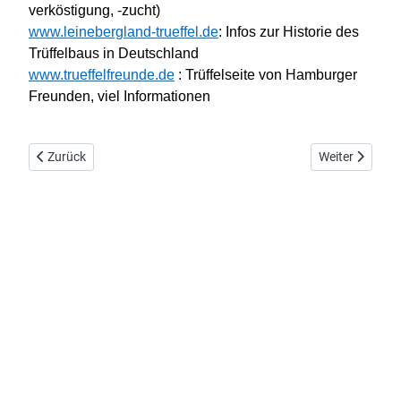
verköstigung, -zucht)
www.leinebergland-trueffel.de
: Infos zur Historie des
Trüffelbaus in Deutschland
www.trueffelfreunde.de
: Trüffelseite von Hamburger
Freunden, viel Informationen
Vorheriger Beitrag: Speisepilze
Nächster Beitr
Zurück
Weiter