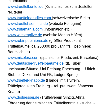
Informationen etc.)
www.trueffelkontor.de
(Kulinarisches zum Bestellen,
rel. teuer)
www.trueffelparadies.com
(schweizerische Seite)
www.trueffel-seminar.de
(
website
Pellegrini
)
www.trufamania.com
(Information etc.)
www.wiesenpilze.de
(
website
Marion
Höfert
)
www.robinpepinieres.de
(größter Produzent
Trüffelbäume, ca. 250000 pro Jahr, frz.
pepiniere
:
Baumschule)
www.micofora.com
(spanischer Produzent, Barcelona)
www.deutsche-trueffelbaeume.de
(dt.
Tuber
uncinatum
-Bäume, Uni Freiburg Forschung – Ulrich
Stobbe
, Doktorand Uni FB, Ludger
Sproll
)
www.trueffel-knapp.de
(Handel mit Trüffeln,
Trüffelprodukten Freiburg – rel. preiswert, Vanessa
Knapp)
www.drstuesser.de
(Trüffelverein
Sinzig
, Ahrtal:
Förderung der heimischen Trüffelkenntnis, -suche, -