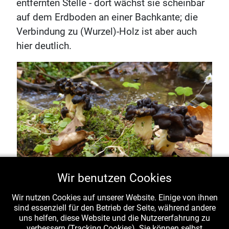
entfernten Stelle - dort wächst sie scheinbar
auf dem Erdboden an einer Bachkante; die
Verbindung zu (Wurzel)-Holz ist aber auch
hier deutlich.
Wir benutzen Cookies
Wir nutzen Cookies auf unserer Website. Einige von ihnen
sind essenziell für den Betrieb der Seite, während andere
Rundspor-Lorchel (Pseudorhizina sphaerospora) -
uns helfen, diese Website und die Nutzererfahrung zu
malerisch an der Bachkante fotographiert -
verbessern (Tracking Cookies). Sie können selbst