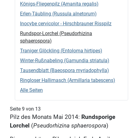
Königs-Fliegenpilz (Amanita regalis)
Erlen-Täubling (Russula alnetorum)
Inocybe cervicolor - Hirschbrauner Risspilz
Rundspor-Lorchel (Pseudorhizina
sphaerospora)
Traniger Glöckling (Entoloma hirtipes)
Winter-Rußnabeling (Gamundia striatula)
Tausendblatt (Baeospora myriadophylla)
Ringloser Hallimasch (Armillaria tabescens)
Alle Seiten
Seite 9 von 13
Pilz des Monats Mai 2014:
Rundsporige
Lorchel
(
Pseudorhizina sphaerospora
)