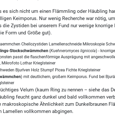
s es sich nicht um einen Flämmling oder Häubling h
fälligen Keimporus. Nur wenig Recherche war nötig, u
ss die Zystiden bei unserem Fund nur wenige knorrige 
ie Form und Größe gut).
lings-Stockschwämmchen
(
Kuehneromyces lignicola
) - knorrig
nsonsten passt die flaschenförmige Ausprägung mit angeschwoll
 Mikrofoto Lothar Krieglsteiner
chwämmchen
) mit deutlichem, großem Keimporus.
Fund bei Bjur
lsteiner
lüchtiges Velum (kaum Ring zu nennen – siehe das Det
äubling feucht ganz dunkel und bald vollkommen verb
ßte makroskopische Ähnlichkeit zum Dunkelbraunen Fl
den Lamellen vollkommen abgingen.