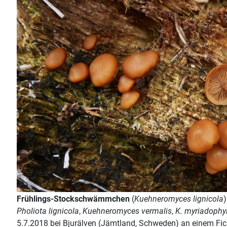
Frühlings-Stockschwämmchen
(
Kuehneromyces lignicola
Pholiota lignicola
,
Kuehneromyces vermalis
,
K. myriadophy
5.7.2018 bei Bjurälven (Jämtland, Schweden) an einem Fic