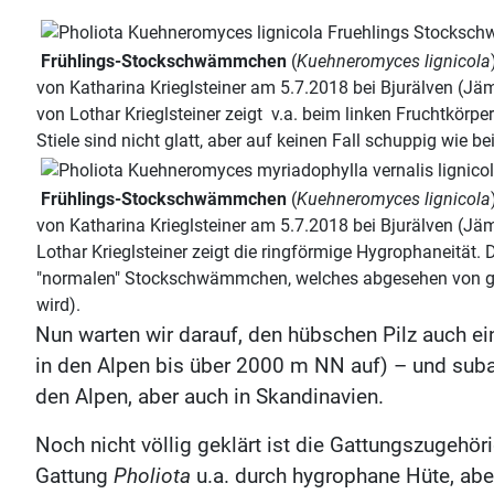
Frühlings-Stockschwämmchen
(
Kuehneromyces lignicola
von Katharina Krieglsteiner am 5.7.2018 bei Bjurälven (J
von Lothar Krieglsteiner zeigt v.a. beim linken Fruchtkörp
Stiele sind nicht glatt, aber auf keinen Fall schuppig wie
Frühlings-Stockschwämmchen
(
Kuehneromyces lignicola
von Katharina Krieglsteiner am 5.7.2018 bei Bjurälven (J
Lothar Krieglsteiner zeigt die ringförmige Hygrophaneität.
"normalen" Stockschwämmchen, welches abgesehen von ganz 
wird).
Nun warten wir darauf, den hübschen Pilz auch ein
in den Alpen bis über 2000 m NN auf) – und subark
den Alpen, aber auch in Skandinavien.
Noch nicht völlig geklärt ist die Gattungszugeh
Gattung
Pholiota
u.a. durch hygrophane Hüte, abe