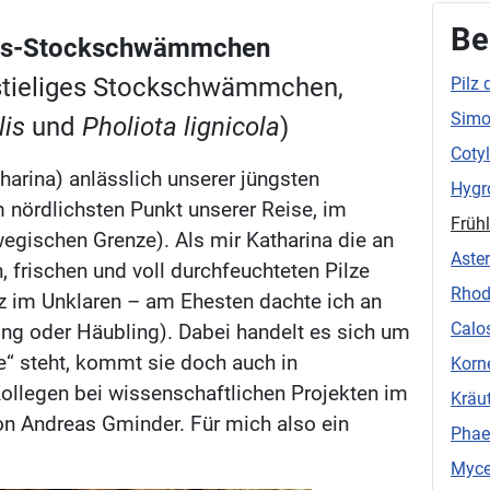
Be
ngs-Stockschwämmchen
stieliges Stockschwämmchen,
Pilz
Simo
lis
und
Pholiota lignicola
)
Cotyl
tharina) anlässlich unserer jüngsten
Hygr
 nördlichsten Punkt unserer Reise, im
Früh
egischen Grenze). Als mir Katharina die an
Aster
frischen und voll durchfeuchteten Pilze
Rhod
nz im Unklaren – am Ehesten dachte ich an
Calo
ing oder Häubling). Dabei handelt es sich um
te“ steht, kommt sie doch auch in
Korn
ollegen bei wissenschaftlichen Projekten im
Kräut
on Andreas Gminder. Für mich also ein
Phae
Myce