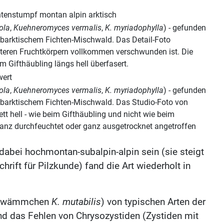
ola
,
Kuehneromyces vermalis
,
K. myriadophylla
) - gefunden
ubarktischem Fichten-Mischwald. Das Detail-Foto
 älteren Fruchtkörpern vollkommen verschwunden ist. Die
m Gifthäubling längs hell überfasert.
ola
,
Kuehneromyces vermalis
,
K. myriadophylla
) - gefunden
ubarktischem Fichten-Mischwald. Das Studio-Foto von
tt hell - wie beim Gifthäubling und nicht wie beim
ganz durchfeuchtet oder ganz ausgetrocknet angetroffen
 dabei hochmontan-subalpin-alpin sein (sie steigt
ift für Pilzkunde) fand die Art wiederholt in
kschwämmchen
K. mutabilis
) von typischen Arten der
nd das Fehlen von Chrysozystiden (Zystiden mit