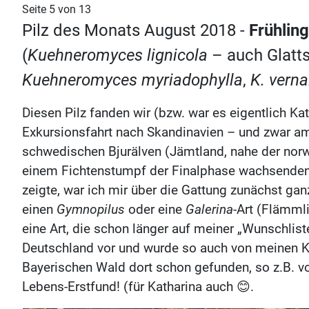
Seite 5 von 13
Pilz des Monats August 2018 -
Frühli
(
Kuehneromyces lignicola
– auch Glatt
Kuehneromyces myriadophylla
,
K. verna
Diesen Pilz fanden wir (bzw. war es eigentlich Ka
Exkursionsfahrt nach Skandinavien – und zwar am
schwedischen Bjurälven (Jämtland, nahe der norw
einem Fichtenstumpf der Finalphase wachsenden, 
zeigte, war ich mir über die Gattung zunächst ga
einen
Gymnopilus
oder eine
Galerina
-Art (Flämml
eine Art, die schon länger auf meiner „Wunschlis
Deutschland vor und wurde so auch von meinen K
Bayerischen Wald dort schon gefunden, so z.B. v
Lebens-Erstfund! (für Katharina auch 😊.