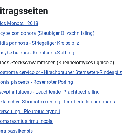
itragsseiten
 des Monats - 2018
cybe coniophora (Staubiger Olivschnitzling)
idia pannosa - Striegeliger Kreiselpilz
ocybe helobia - Knoblauch-Saftling
lings-Stockschwämmchen (Kuehneromyces lignicola)
ostroma cervicolor - Hirschbrauner Sternseten-Rindenpilz
onia placenta - Rosenroter Porling
scypha fulgens - Leuchtender Prachtbecherling
elkirschen-Stromabecherling - Lambertella corni-maris
erseitling - Pleurotus eryngii
omarasmius rimulincola
na pasvikensis