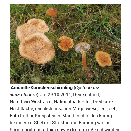
Amianth-Körnchenschirmling
(
Cystoderma
amianthinum
) am 29.10.2011, Deutschland,
Nordrhein-Westfalen, Nationalpark Eifel, Dreiborner
Hochfläche, reichlich in saurer Magerwiese, leg., det.,
Foto Lothar Krieglsteiner. Man beachte den körnig-
bepuderten Stiel mit Struktur und Färbung wie bei
Squamanita paradoxa sowie den nach Verschwinden