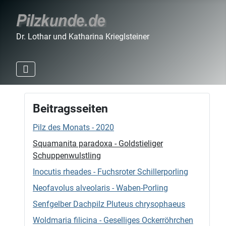
Dr. Lothar und Katharina Krieglsteiner
Beitragsseiten
Pilz des Monats - 2020
Squamanita paradoxa - Goldstieliger
Schuppenwulstling
Inocutis rheades - Fuchsroter Schillerporling
Neofavolus alveolaris - Waben-Porling
Senfgelber Dachpilz Pluteus chrysophaeus
Woldmaria filicina - Geselliges Ockerröhrchen