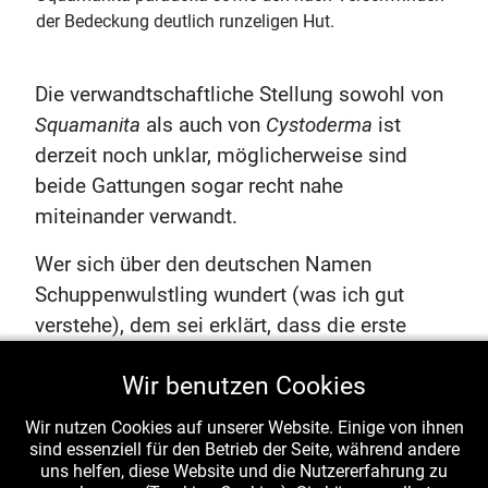
der Bedeckung deutlich runzeligen Hut.
Die verwandtschaftliche Stellung sowohl von
Squamanita
als auch von
Cystoderma
ist
derzeit noch unklar, möglicherweise sind
beide Gattungen sogar recht nahe
miteinander verwandt.
Wer sich über den deutschen Namen
Schuppenwulstling wundert (was ich gut
verstehe), dem sei erklärt, dass die erste
bekannte Art der Gattung,
Squamanita
Wir benutzen Cookies
schreieri,
ein recht großer Pilz ist, ein Parasit
auf dem Fransenwulstling (
Amanita
Wir nutzen Cookies auf unserer Website. Einige von ihnen
strobiliformis
) und dass das parasitische
sind essenziell für den Betrieb der Seite, während andere
uns helfen, diese Website und die Nutzererfahrung zu
Verhältnis damals noch nicht erkannt wurde.