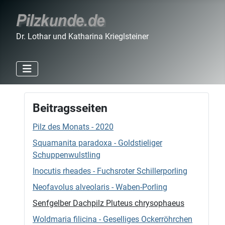
Dr. Lothar und Katharina Krieglsteiner
Beitragsseiten
Pilz des Monats - 2020
Squamanita paradoxa - Goldstieliger
Schuppenwulstling
Inocutis rheades - Fuchsroter Schillerporling
Neofavolus alveolaris - Waben-Porling
Senfgelber Dachpilz Pluteus chrysophaeus
Woldmaria filicina - Geselliges Ockerröhrchen