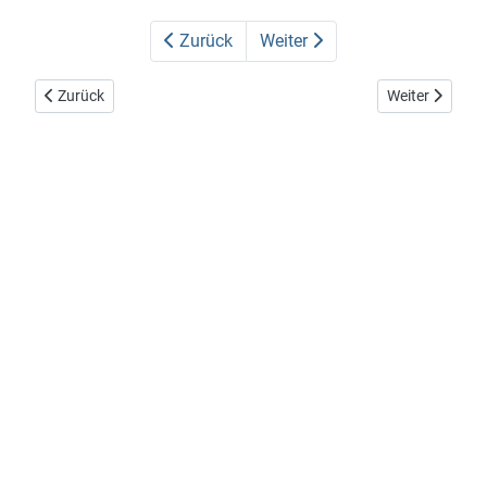
Zurück
Weiter
Vorheriger Beitrag: Garten als Lebensraum
Nächster Beitr
Zurück
Weiter