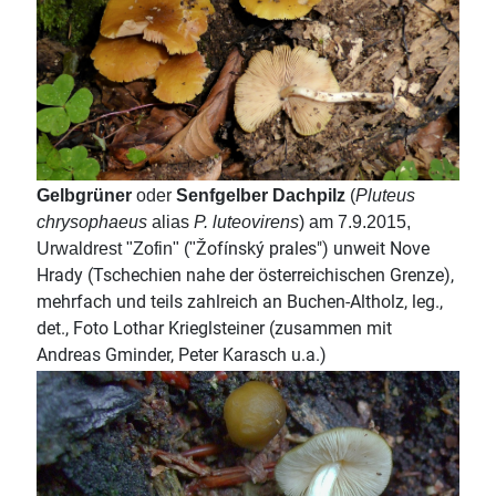
Gelbgrüner
oder
Senfgelber Dachpilz
(
Pluteus
chrysophaeus
alias
P. luteovirens
) am 7.9.2015,
Žofínský prales") unweit Nove
Urwaldrest "Zofin" ("
Hrady (Tschechien nahe der österreichischen Grenze),
mehrfach und teils zahlreich an Buchen-Altholz, leg.,
det., Foto Lothar Krieglsteiner (zusammen mit
Andreas Gminder, Peter Karasch u.a.)