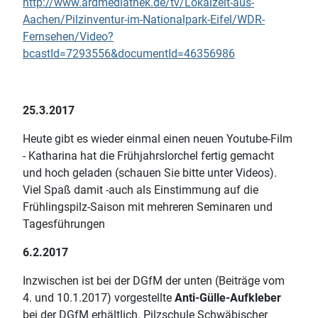
http://www.ardmediathek.de/tv/Lokalzeit-aus-
Aachen/Pilzinventur-im-Nationalpark-Eifel/WDR-
Fernsehen/Video?
bcastId=7293556&documentId=46356986
25.3.2017
Heute gibt es wieder einmal einen neuen Youtube-Film
- Katharina hat die Frühjahrslorchel fertig gemacht
und hoch geladen (schauen Sie bitte unter Videos).
Viel Spaß damit -auch als Einstimmung auf die
Frühlingspilz-Saison mit mehreren Seminaren und
Tagesführungen
6.2.2017
Inzwischen ist bei der DGfM der unten (Beiträge vom
4. und 10.1.2017) vorgestellte
Anti-Gülle-Aufkleber
bei der DGfM erhältlich. Pilzschule Schwäbischer