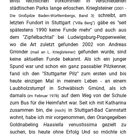
einst reichlichen Vorkommen in verschiedenen
städtischen Parks lange erloschen. Krieglsteiner
(2001 -
schreibt, am
Die Großpilze Baden-Württembergs, Band 3)
letzten Fundort in Stuttgart
gäbe es "seit
("Villa Berg")
spätestens 1990 keine Funde mehr" und auch aus
dem "Zipfelbachtal" bei Ludwigsburg-Poppenweiler,
wo die Art zuletzt gefunden 2002 von Andreas
Gminder
gefunden wurde, sind
(mail an L. Krieglsteiner)
keine aktuellen Funde bekannt. Als ich ein junger
Spund war und schon ein ganz passabler Pilzkenner,
fand ich den "Stuttgarter Pilz" zum ersten und bis
heute einzigen Mal in meinem Leben - an einem
Laubholzstumpf in Schwäbisch Gmünd, als ich
damals
auf dem Weg von der Schule
(im Februar 1978)
zum Bus für die Heimfahrt war. Seit ich mit Katharina
zusammen bin, die
in Stuttgart-Bad Cannstatt
(noch)
wohnt, habe ich mir vorgenommen, den Orangegelben
Goldnabeling
Haasiella venustissima
gezielt zu
suchen, bis heute ohne Erfolg Und so möchte ich