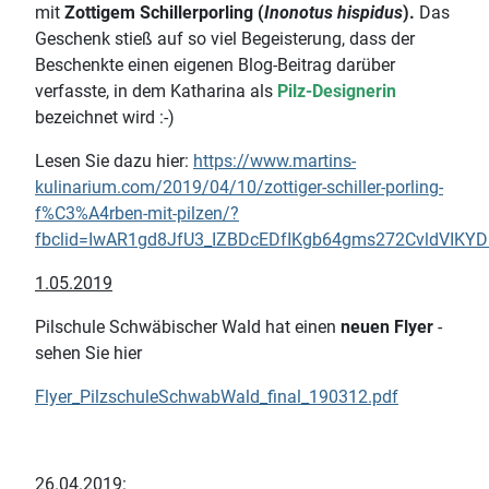
mit
Zottigem Schillerporling (
Inonotus hispidus
).
Das
Geschenk stieß auf so viel Begeisterung, dass der
Beschenkte einen eigenen Blog-Beitrag darüber
verfasste, in dem Katharina als
Pilz-Designerin
bezeichnet wird :-)
Lesen Sie dazu hier:
https://www.martins-
kulinarium.com/2019/04/10/zottiger-schiller-porling-
f%C3%A4rben-mit-pilzen/?
fbclid=IwAR1gd8JfU3_IZBDcEDfIKgb64gms272CvldVIKYD
1.05.2019
Pilschule Schwäbischer Wald hat einen
neuen Flyer
-
sehen Sie hier
Flyer_PilzschuleSchwabWald_final_190312.pdf
26.04.2019: