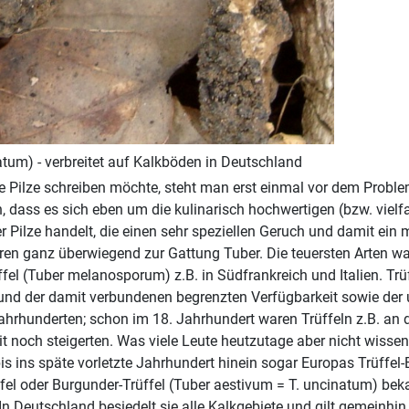
tum) - verbreitet auf Kalkböden in Deutschland
e Pilze schreiben möchte, steht man erst einmal vor dem Problem,
 dass es sich eben um die kulinarisch hochwertigen (bzw. vielf
 Pilze handelt, die einen sehr speziellen Geruch und damit ein
en ganz überwiegend zur Gattung Tuber. Die teuersten Arten wa
üffel (Tuber melanosporum) z.B. in Südfrankreich und Italien. T
nd der damit verbundenen begrenzten Verfügbarkeit sowie der u
ahrhunderten; schon im 18. Jahrhundert waren Trüffeln z.B. an
it noch steigerten. Was viele Leute heutzutage aber nicht wiss
s ins späte vorletzte Jahrhundert hinein sogar Europas Trüffel-E
ffel oder Burgunder-Trüffel (Tuber aestivum = T. uncinatum) be
 Deutschland besiedelt sie alle Kalkgebiete und gilt gemeinhin a