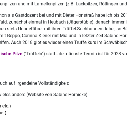
enpilzen und mit Lamellenpilzen (z.B. Lackpilzen, Rötlingen und
hon als Gastdozent bei und mit Dieter Honstraß habe ich bis 201
r Wald, zunächst einmal in Heubach (Jägerstüble), danach imme
aren stets Hundeführer mit ihren Trüffel-Suchhunden dabei, so 
it Beppo, Corinna Kiener mit Mia und in letzter Zeit Sabine Hör
elfen. Auch 2018 gibt es wieder einen Trüffelkurs im Schwäbis
ische Pilze
("Trüffeln") statt - der nächste Termin ist für 2023 
uch auf irgendeine Vollständigkeit:
 vieles andere (Website von Sabine Hörnicke)
 etc.)
uer)