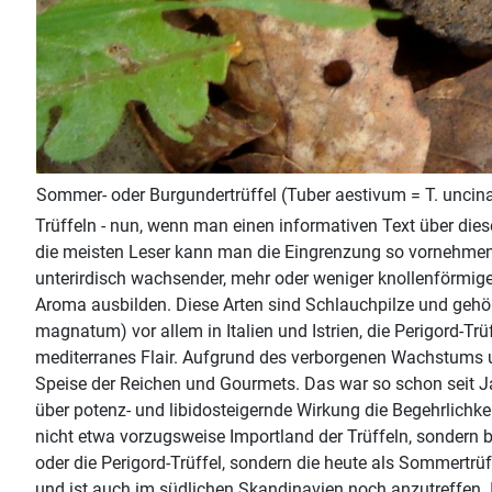
Sommer- oder Burgundertrüffel (Tuber aestivum = T. uncina
Trüffeln - nun, wenn man einen informativen Text über dies
die meisten Leser kann man die Eingrenzung so vornehmen,
unterirdisch wachsender, mehr oder weniger knollenförmiger
Aroma ausbilden. Diese Arten sind Schlauchpilze und gehör
magnatum) vor allem in Italien und Istrien, die Perigord-Tr
mediterranes Flair. Aufgrund des verborgenen Wachstums u
Speise der Reichen und Gourmets. Das war so schon seit J
über potenz- und libidosteigernde Wirkung die Begehrlichke
nicht etwa vorzugsweise Importland der Trüffeln, sondern bi
oder die Perigord-Trüffel, sondern die heute als Sommertrü
und ist auch im südlichen Skandinavien noch anzutreffen. In