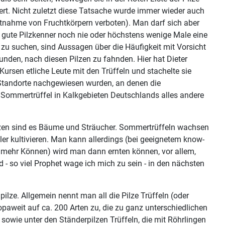
ert. Nicht zuletzt diese Tatsache wurde immer wieder auch
 Entnahme von Fruchtkörpern verboten). Man darf sich aber
 gute Pilzkenner noch nie oder höchstens wenige Male eine
zu suchen, sind Aussagen über die Häufigkeit mit Vorsicht
unden, nach diesen Pilzen zu fahnden. Hier hat Dieter
 Kursen etliche Leute mit den Trüffeln und stachelte sie
0 Standorte nachgewiesen wurden, an denen die
e Sommertrüffel in Kalkgebieten Deutschlands alles andere
Pilzen sind es Bäume und Sträucher. Sommertrüffeln wachsen
ller kultivieren. Man kann allerdings (bei geeignetem know-
lmehr Können) wird man dann ernten können, vor allem,
- so viel Prophet wage ich mich zu sein - in den nächsten
ilze. Allgemein nennt man all die Pilze Trüffeln (oder
opaweit auf ca. 200 Arten zu, die zu ganz unterschiedlichen
) sowie unter den Ständerpilzen Trüffeln, die mit Röhrlingen