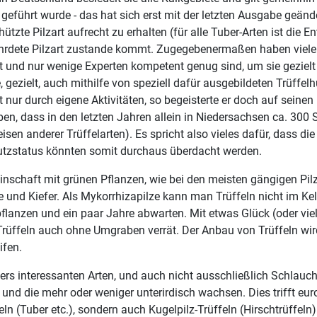
geführt wurde - das hat sich erst mit der letzten Ausgabe geänd
tzte Pilzart aufrecht zu erhalten (für alle Tuber-Arten ist die
fährdete Pilzart zustande kommt. Zugegebenermaßen haben viele
t und nur wenige Experten kompetent genug sind, um sie gezielt 
ezielt, auch mithilfe von speziell dafür ausgebildeten Trüffelh
t nur durch eigene Aktivitäten, so begeisterte er doch auf seinen
eben, dass in den letzten Jahren allein in Niedersachsen ca. 30
n anderer Trüffelarten). Es spricht also vieles dafür, dass di
Schutzstatus könnten somit durchaus überdacht werden.
meinschaft mit grünen Pflanzen, wie bei den meisten gängigen 
hte und Kiefer. Als Mykorrhizapilze kann man Trüffeln nicht im Ke
anzen und ein paar Jahre abwarten. Mit etwas Glück (oder vie
üffeln auch ohne Umgraben verrät. Der Anbau von Trüffeln wird 
ifen.
ers interessanten Arten, und auch nicht ausschließlich Schlauchp
 und die mehr oder weniger unterirdisch wachsen. Dies trifft eur
ln (Tuber etc.), sondern auch Kugelpilz-Trüffeln (Hirschtrüffeln