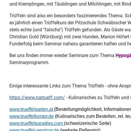
und Kremplingen, mit Täublingen und Milchlingen, mit Rind
Trüffeln sind also ein besonders faszinierendes Thema. Sc
es jährlich einen Trüffelkurs der Pilzschule Schwäbische
stets echte (und "falsche") Trüffeln gefunden. Als Gäste w
Christian Gold (Würzburg) mit zwei Hunden, Marion Höfert m
Funderfolg beim Seminar nahezu garantieren halfen und h
Bei uns finden immer wieder Seminare zum Thema
Hypogä
Seminarprogramm.
Einige interessante Links zum Thema Trüffeln - ohne Anspr
https://www.natrueff.com/
- Kulinarisches zu Trüffeln und
www.trueffelgarten.at
(
Bestellungmöglichkeit
, Informationen
www.trueffelkontor.de
(Kulinarisches zum Bestellen, rel. te
www.trueffelparadies.com
(schweizerische Seite)
www.trueffel-seminar.de
(
website
Pellegrini
)