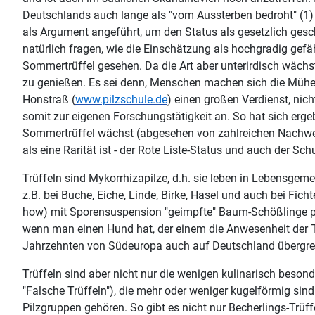
Deutschlands auch lange als "vom Aussterben bedroht" (1) 
als Argument angeführt, um den Status als gesetzlich geschü
natürlich fragen, wie die Einschätzung als hochgradig ge
Sommertrüffel gesehen. Da die Art aber unterirdisch wächs
zu genießen. Es sei denn, Menschen machen sich die Mühe, g
Honstraß (
www.pilzschule.de
) einen großen Verdienst, nich
somit zur eigenen Forschungstätigkeit an. So hat sich erg
Sommertrüffel wächst (abgesehen von zahlreichen Nachweise
als eine Rarität ist - der Rote Liste-Status und auch der 
Trüffeln sind Mykorrhizapilze, d.h. sie leben in Lebensge
z.B. bei Buche, Eiche, Linde, Birke, Hasel und auch bei Fic
how) mit Sporensuspension "geimpfte" Baum-Schößlinge pfl
wenn man einen Hund hat, der einem die Anwesenheit der Tr
Jahrzehnten von Südeuropa auch auf Deutschland übergre
Trüffeln sind aber nicht nur die wenigen kulinarisch besond
"Falsche Trüffeln"), die mehr oder weniger kugelförmig sind
Pilzgruppen gehören. So gibt es nicht nur Becherlings-Trüffe