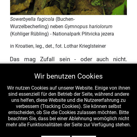
Sowerbyella fagicola
(Buchen-
Wurzelbecherling) neben
Gymnopus hariolorum
(Kohliger Rübling) - Nationalpark Plitvicka jezera
in Kroatien, leg., det., fot. Lothar Krieglsteiner
Das mag Zufall sein - oder auch nicht.
Gymnopus hariolorum
wurde in den 2
Wir benutzen Cookies
Wochen Ende Mai/Anfang Juni vielleicht an
100 Stellen angetroffen, und längst nicht
Wir nutzen Cookies auf unserer Website. Einige von ihnen
überall gab es auch Becherlinge. Es sollte
sind essenziell für den Betrieb der Seite, während andere
uns helfen, diese Website und die Nutzererfahrung zu
aber auf jeden Fall verfolgt werden, ob auch
verbessern (Tracking Cookies). Sie können selbst
weitere Funde von
Sowerbyella fagicola
in
entscheiden, ob Sie die Cookies zulassen möchten. Bitte
beachten Sie, dass bei einer Ablehnung womöglich nicht
direkter Nachbarschaft zu Rüblingen
mehr alle Funktionalitäten der Seite zur Verfügung stehen.
erfolgen.