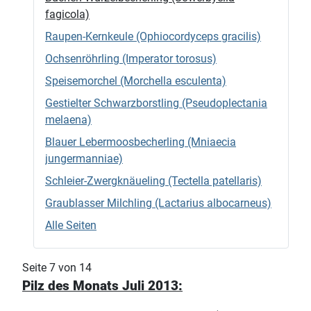
fagicola)
Raupen-Kernkeule (Ophiocordyceps gracilis)
Ochsenröhrling (Imperator torosus)
Speisemorchel (Morchella esculenta)
Gestielter Schwarzborstling (Pseudoplectania
melaena)
Blauer Lebermoosbecherling (Mniaecia
jungermanniae)
Schleier-Zwergknäueling (Tectella patellaris)
Graublasser Milchling (Lactarius albocarneus)
Alle Seiten
Seite 7 von 14
Pilz des Monats Juli 2013: