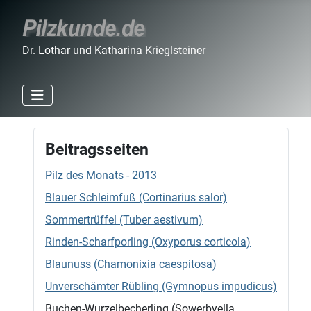
Dr. Lothar und Katharina Krieglsteiner
Beitragsseiten
Pilz des Monats - 2013
Blauer Schleimfuß (Cortinarius salor)
Sommertrüffel (Tuber aestivum)
Rinden-Scharfporling (Oxyporus corticola)
Blaunuss (Chamonixia caespitosa)
Unverschämter Rübling (Gymnopus impudicus)
Buchen-Wurzelbecherling (Sowerbyella