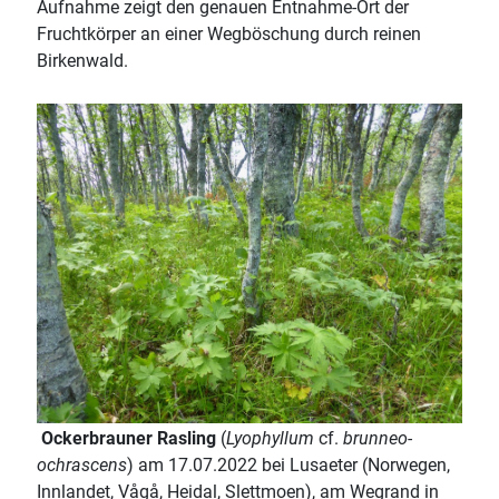
Aufnahme zeigt den genauen Entnahme-Ort der
Fruchtkörper an einer Wegböschung durch reinen
Birkenwald.
Ockerbrauner Rasling
(
Lyophyllum
cf.
brunneo-
ochrascens
) am 17.07.2022 bei Lusaeter (Norwegen,
Innlandet, Vågå, Heidal, Slettmoen), am Wegrand in