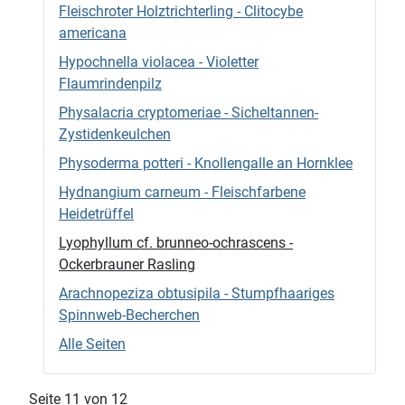
Fleischroter Holztrichterling - Clitocybe
americana
Hypochnella violacea - Violetter
Flaumrindenpilz
Physalacria cryptomeriae - Sicheltannen-
Zystidenkeulchen
Physoderma potteri - Knollengalle an Hornklee
Hydnangium carneum - Fleischfarbene
Heidetrüffel
Lyophyllum cf. brunneo-ochrascens -
Ockerbrauner Rasling
Arachnopeziza obtusipila - Stumpfhaariges
Spinnweb-Becherchen
Alle Seiten
Seite 11 von 12