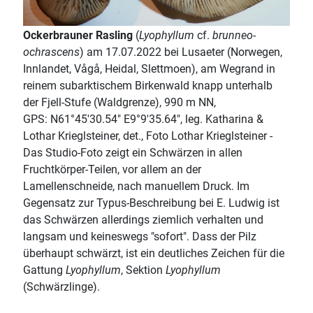
Ockerbrauner Rasling
(
Lyophyllum
cf.
brunneo-
ochrascens
) am 17.07.2022 bei Lusaeter (Norwegen,
Innlandet, Vågå, Heidal, Slettmoen), am Wegrand in
reinem subarktischem Birkenwald knapp unterhalb
der Fjell-Stufe (Waldgrenze), 990 m NN,
GPS: N61°45'30.54" E9°9'35.64", leg. Katharina &
Lothar Krieglsteiner, det., Foto Lothar Krieglsteiner -
Das Studio-Foto zeigt ein Schwärzen in allen
Fruchtkörper-Teilen, vor allem an der
Lamellenschneide, nach manuellem Druck. Im
Gegensatz zur Typus-Beschreibung bei E. Ludwig ist
das Schwärzen allerdings ziemlich verhalten und
langsam und keineswegs "sofort". Dass der Pilz
überhaupt schwärzt, ist ein deutliches Zeichen für die
Gattung
Lyophyllum
, Sektion
Lyophyllum
(Schwärzlinge).