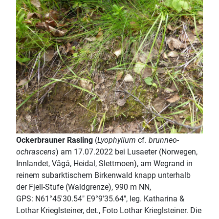
Ockerbrauner Rasling
(
Lyophyllum
cf.
brunneo-
ochrascens
) am 17.07.2022 bei Lusaeter (Norwegen,
Innlandet, Vågå, Heidal, Slettmoen), am Wegrand in
reinem subarktischem Birkenwald knapp unterhalb
der Fjell-Stufe (Waldgrenze), 990 m NN,
GPS: N61°45'30.54" E9°9'35.64", leg. Katharina &
Lothar Krieglsteiner, det., Foto Lothar Krieglsteiner. Die