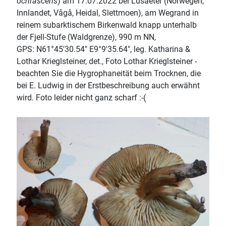
ochrascens
) am 17.07.2022 bei Lusaeter (Norwegen,
Innlandet, Vågå, Heidal, Slettmoen), am Wegrand in
reinem subarktischem Birkenwald knapp unterhalb
der Fjell-Stufe (Waldgrenze), 990 m NN,
GPS: N61°45'30.54" E9°9'35.64", leg. Katharina &
Lothar Krieglsteiner, det., Foto Lothar Krieglsteiner -
beachten Sie die Hygrophaneität beim Trocknen, die
bei E. Ludwig in der Erstbeschreibung auch erwähnt
wird. Foto leider nicht ganz scharf :-(