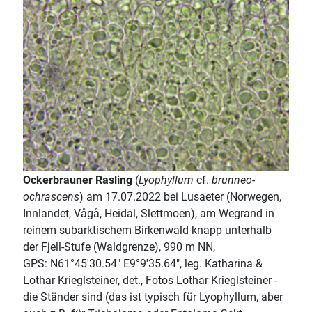
Ockerbrauner Rasling
(
Lyophyllum
cf.
brunneo-
ochrascens
) am 17.07.2022 bei Lusaeter (Norwegen,
Innlandet, Vågå, Heidal, Slettmoen), am Wegrand in
reinem subarktischem Birkenwald knapp unterhalb
der Fjell-Stufe (Waldgrenze), 990 m NN,
GPS: N61°45'30.54" E9°9'35.64", leg. Katharina &
Lothar Krieglsteiner, det., Fotos Lothar Krieglsteiner -
die Ständer sind (das ist typisch für Lyophyllum, aber