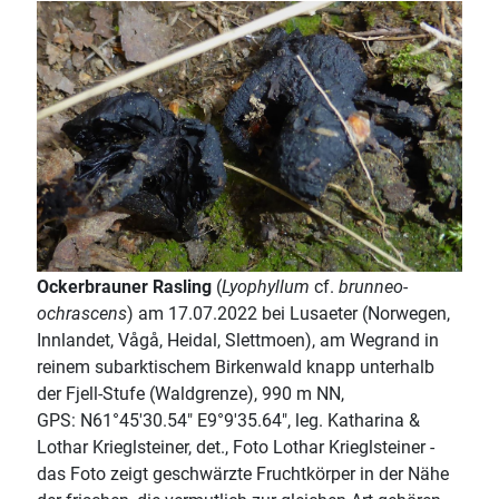
Ockerbrauner Rasling
(
Lyophyllum
cf.
brunneo-
ochrascens
) am 17.07.2022 bei Lusaeter (Norwegen,
Innlandet, Vågå, Heidal, Slettmoen), am Wegrand in
reinem subarktischem Birkenwald knapp unterhalb
der Fjell-Stufe (Waldgrenze), 990 m NN,
GPS: N61°45'30.54" E9°9'35.64", leg. Katharina &
Lothar Krieglsteiner, det., Foto Lothar Krieglsteiner -
das Foto zeigt geschwärzte Fruchtkörper in der Nähe