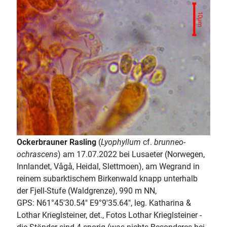
Ockerbrauner Rasling
(
Lyophyllum
cf.
brunneo-
ochrascens
) am 17.07.2022 bei Lusaeter (Norwegen,
Innlandet, Vågå, Heidal, Slettmoen), am Wegrand in
reinem subarktischem Birkenwald knapp unterhalb
der Fjell-Stufe (Waldgrenze), 990 m NN,
GPS: N61°45'30.54" E9°9'35.64", leg. Katharina &
Lothar Krieglsteiner, det., Fotos Lothar Krieglsteiner -