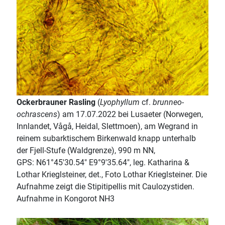
Ockerbrauner Rasling
(
Lyophyllum
cf.
brunneo-
ochrascens
) am 17.07.2022 bei Lusaeter (Norwegen,
Innlandet, Vågå, Heidal, Slettmoen), am Wegrand in
reinem subarktischem Birkenwald knapp unterhalb
der Fjell-Stufe (Waldgrenze), 990 m NN,
GPS: N61°45'30.54" E9°9'35.64", leg. Katharina &
Lothar Krieglsteiner, det., Foto Lothar Krieglsteiner. Die
Aufnahme zeigt die Stipitipellis mit Caulozystiden.
Aufnahme in Kongorot NH3