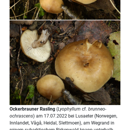
Ockerbrauner Rasling
(
Lyophyllum
cf.
brunneo-
ochrascens
) am 17.07.2022 bei Lusaeter (Norwegen,
Innlandet, Vågå, Heidal, Slettmoen), am Wegrand in
reinem subarktischem Birkenwald knapp unterhalb