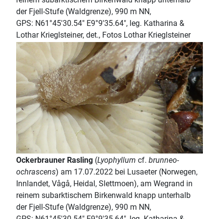
der Fjell-Stufe (Waldgrenze), 990 m NN,
GPS: N61°45'30.54" E9°9'35.64", leg. Katharina &
Lothar Krieglsteiner, det., Fotos Lothar Krieglsteiner
Ockerbrauner Rasling
(
Lyophyllum
cf.
brunneo-
ochrascens
) am 17.07.2022 bei Lusaeter (Norwegen,
Innlandet, Vågå, Heidal, Slettmoen), am Wegrand in
reinem subarktischem Birkenwald knapp unterhalb
der Fjell-Stufe (Waldgrenze), 990 m NN,
GPS: N61°45'30.54" E9°9'35.64", leg. Katharina &