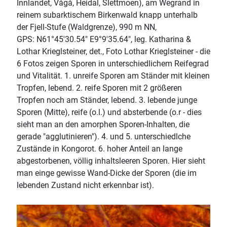
Innlandet, Vågå, Heidal, Slettmoen), am Wegrand in
reinem subarktischem Birkenwald knapp unterhalb
der Fjell-Stufe (Waldgrenze), 990 m NN,
GPS: N61°45'30.54" E9°9'35.64", leg. Katharina &
Lothar Krieglsteiner, det., Foto Lothar Krieglsteiner - die
6 Fotos zeigen Sporen in unterschiedlichem Reifegrad
und Vitalität. 1. unreife Sporen am Ständer mit kleinen
Tropfen, lebend. 2. reife Sporen mit 2 größeren
Tropfen noch am Ständer, lebend. 3. lebende junge
Sporen (Mitte), reife (o.l.) und absterbende (o.r - dies
sieht man an den amorphen Sporen-Inhalten, die
gerade "agglutinieren"). 4. und 5. unterschiedlche
Zustände in Kongorot. 6. hoher Anteil an lange
abgestorbenen, völlig inhaltsleeren Sporen. Hier sieht
man einge gewisse Wand-Dicke der Sporen (die im
lebenden Zustand nicht erkennbar ist).