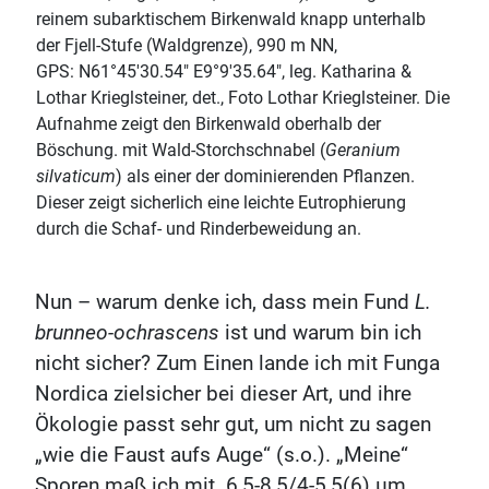
reinem subarktischem Birkenwald knapp unterhalb
der Fjell-Stufe (Waldgrenze), 990 m NN,
GPS: N61°45'30.54" E9°9'35.64", leg. Katharina &
Lothar Krieglsteiner, det., Foto Lothar Krieglsteiner. Die
Aufnahme zeigt den Birkenwald oberhalb der
Böschung. mit Wald-Storchschnabel (
Geranium
silvaticum
) als einer der dominierenden Pflanzen.
Dieser zeigt sicherlich eine leichte Eutrophierung
durch die Schaf- und Rinderbeweidung an.
Nun – warum denke ich, dass mein Fund
L.
brunneo-ochrascens
ist und warum bin ich
nicht sicher? Zum Einen lande ich mit Funga
Nordica zielsicher bei dieser Art, und ihre
Ökologie passt sehr gut, um nicht zu sagen
„wie die Faust aufs Auge“ (s.o.). „Meine“
Sporen maß ich mit 6,5-8,5/4-5,5(6) µm