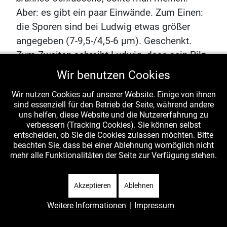
Aber: es gibt ein paar Einwände. Zum Einen:
die Sporen sind bei Ludwig etwas größer
angegeben (7-9,5-/4,5-6 µm). Geschenkt.
Zum Zweiten schreibt Ludwig, dass sein Pilz
„in allen Teilen direkt und schnell
Wir benutzen Cookies
schwärzend“ sei – bei meiner Aufsammlung
Wir nutzen Cookies auf unserer Website. Einige von ihnen
schwärzt zwar ebenfalls der ganze Pilz, aber
sind essenziell für den Betrieb der Seite, während andere
sehr verhalten und langsam, und keinesfalls
uns helfen, diese Website und die Nutzererfahrung zu
verbessern (Tracking Cookies). Sie können selbst
direkt und schnell. Nun ja. Drittens sind laut
entscheiden, ob Sie die Cookies zulassen möchten. Bitte
Ludwig die Lamellen „schmutzig ocker“, von
beachten Sie, dass bei einer Ablehnung womöglich nicht
gleicher Farbe wie der Hut (was ihn zum
mehr alle Funktionalitäten der Seite zur Verfügung stehen.
deutschen Namen „Ockerblättriger Rasling“
verleitete), was ich nicht unbedingt
Akzeptieren
Ablehnen
unterschreiben würde, ich finde die Lamellen
Weitere Informationen
|
Impressum
heller grau-weißlich. Ludwigs Aquarell finde
ich allerdings nicht soo schlecht zu meinem