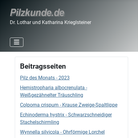
Dr. Lothar und Katharina Krieglsteiner
Beitragsseiten
Pilz des Monats - 2023
Hemistropharia albocrenulata -
Weißgezähnelter Träuschling
Colpoma crispum - Krause Zweige-Spaltlippe
Echinoderma hystrix - Schwarzschneidiger
Stachelschirmling
Wynnella silvicola - Ohrförmige Lorchel