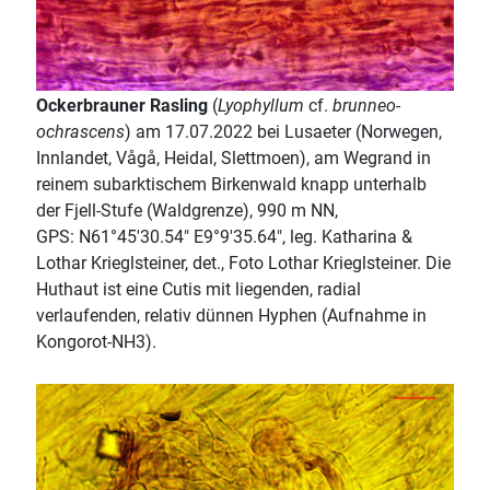
Ockerbrauner Rasling
(
Lyophyllum
cf.
brunneo-
ochrascens
) am 17.07.2022 bei Lusaeter (Norwegen,
Innlandet, Vågå, Heidal, Slettmoen), am Wegrand in
reinem subarktischem Birkenwald knapp unterhalb
der Fjell-Stufe (Waldgrenze), 990 m NN,
GPS: N61°45'30.54" E9°9'35.64", leg. Katharina &
Lothar Krieglsteiner, det., Foto Lothar Krieglsteiner. Die
Huthaut ist eine Cutis mit liegenden, radial
verlaufenden, relativ dünnen Hyphen (Aufnahme in
Kongorot-NH3).