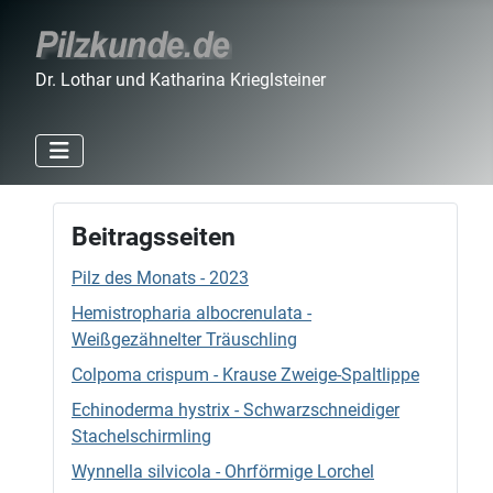
Dr. Lothar und Katharina Krieglsteiner
Beitragsseiten
Pilz des Monats - 2023
Hemistropharia albocrenulata -
Weißgezähnelter Träuschling
Colpoma crispum - Krause Zweige-Spaltlippe
Echinoderma hystrix - Schwarzschneidiger
Stachelschirmling
Wynnella silvicola - Ohrförmige Lorchel