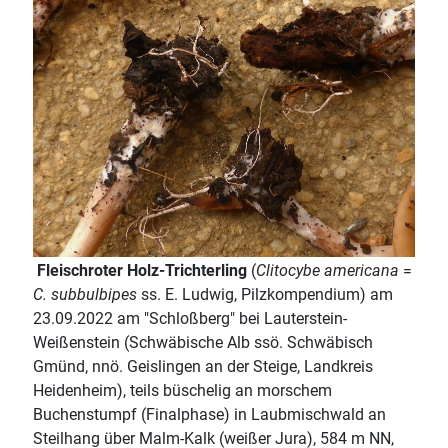
Fleischroter Holz-Trichterling
(
Clitocybe americana
=
C. subbulbipes
ss. E. Ludwig, Pilzkompendium) am
23.09.2022 am "Schloßberg" bei Lauterstein-
Weißenstein (Schwäbische Alb ssö. Schwäbisch
Gmünd, nnö. Geislingen an der Steige, Landkreis
Heidenheim), teils büschelig an morschem
Buchenstumpf (Finalphase) in Laubmischwald an
Steilhang über Malm-Kalk (weißer Jura), 584 m NN,