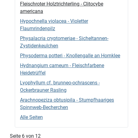
Fleischroter Holztrichterling - Clitocybe
americana
Hypochnella violacea - Violetter
Flaumrindenpilz
Physalacria cryptomeriae - Sicheltannen-
Zystidenkeulchen
Physoderma potteri - Knollengalle an Hornklee
Hydnangium carneum - Fleischfarbene
Heidetrüffel
Lyophyllum cf. brunneo-ochrascens -
Ockerbrauner Rasling
Arachnopeziza obtusipila - Stumpfhaariges
Spinnweb-Becherchen
Alle Seiten
Seite 6 von 12