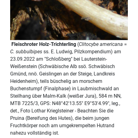
Fleischroter Holz-Trichterling
(
Clitocybe americana
=
C. subbulbipes
ss. E. Ludwig, Pilzkompendium) am
23.09.2022 am "Schloßberg" bei Lauterstein-
Weißenstein (Schwäbische Alb ssö. Schwäbisch
Gmünd, nnö. Geislingen an der Steige, Landkreis
Heidenheim), teils büschelig an morschem
Buchenstumpf (Finalphase) in Laubmischwald an
Steilhang über Malm-Kalk (weißer Jura), 584 m NN,
MTB 7225/3, GPS: N48°42'13.55" E9°53'4.99", leg.,
det., Foto Lothar Krieglsteiner - Beachten Sie die
Pruina (Bereifung des Hutes), die beim jungen
Fruchtkörper noch am umgekrempelten Hutrand
nahezu vollständig ist.