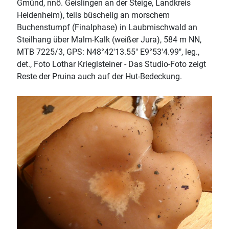
Gmünd, nnö. Geislingen an der Steige, Landkreis
Heidenheim), teils büschelig an morschem
Buchenstumpf (Finalphase) in Laubmischwald an
Steilhang über Malm-Kalk (weißer Jura), 584 m NN,
MTB 7225/3, GPS: N48°42'13.55" E9°53'4.99", leg.,
det., Foto Lothar Krieglsteiner - Das Studio-Foto zeigt
Reste der Pruina auch auf der Hut-Bedeckung.