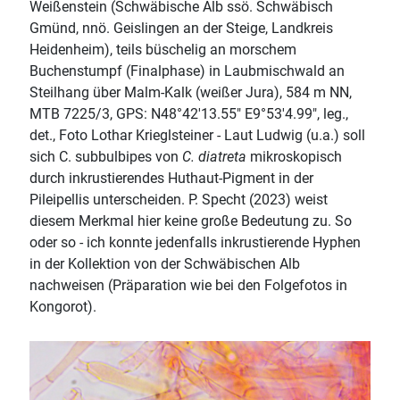
Weißenstein (Schwäbische Alb ssö. Schwäbisch
Gmünd, nnö. Geislingen an der Steige, Landkreis
Heidenheim), teils büschelig an morschem
Buchenstumpf (Finalphase) in Laubmischwald an
Steilhang über Malm-Kalk (weißer Jura), 584 m NN,
MTB 7225/3, GPS: N48°42'13.55" E9°53'4.99", leg.,
det., Foto Lothar Krieglsteiner - Laut Ludwig (u.a.) soll
sich C. subbulbipes von
C. diatreta
mikroskopisch
durch inkrustierendes Huthaut-Pigment in der
Pileipellis unterscheiden. P. Specht (2023) weist
diesem Merkmal hier keine große Bedeutung zu. So
oder so - ich konnte jedenfalls inkrustierende Hyphen
in der Kollektion von der Schwäbischen Alb
nachweisen (Präparation wie bei den Folgefotos in
Kongorot).