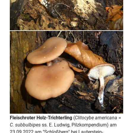
Fleischroter Holz-Trichterling
(
Clitocybe americana
=
C. subbulbipes
ss. E. Ludwig, Pilzkompendium) am
23.09.2022 am "Schloßberg" bei Lauterstein-