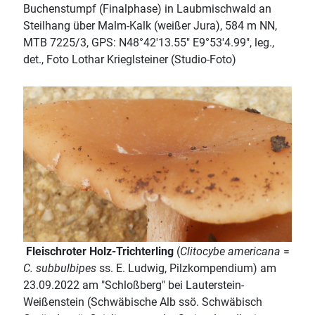
Buchenstumpf (Finalphase) in Laubmischwald an
Steilhang über Malm-Kalk (weißer Jura), 584 m NN,
MTB 7225/3, GPS: N48°42'13.55" E9°53'4.99", leg.,
det., Foto Lothar Krieglsteiner (Studio-Foto)
Fleischroter Holz-Trichterling
(
Clitocybe americana
=
C. subbulbipes
ss. E. Ludwig, Pilzkompendium) am
23.09.2022 am "Schloßberg" bei Lauterstein-
Weißenstein (Schwäbische Alb ssö. Schwäbisch