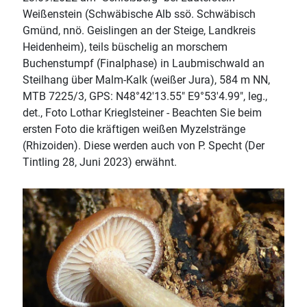
Weißenstein (Schwäbische Alb ssö. Schwäbisch
Gmünd, nnö. Geislingen an der Steige, Landkreis
Heidenheim), teils büschelig an morschem
Buchenstumpf (Finalphase) in Laubmischwald an
Steilhang über Malm-Kalk (weißer Jura), 584 m NN,
MTB 7225/3, GPS: N48°42'13.55" E9°53'4.99", leg.,
det., Foto Lothar Krieglsteiner - Beachten Sie beim
ersten Foto die kräftigen weißen Myzelstränge
(Rhizoiden). Diese werden auch von P. Specht (Der
Tintling 28, Juni 2023) erwähnt.