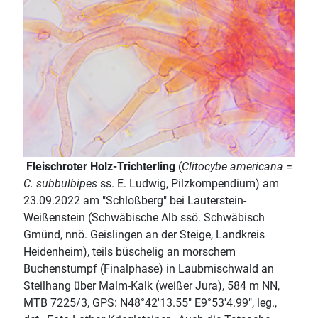
Fleischroter Holz-Trichterling
(
Clitocybe americana
=
C. subbulbipes
ss. E. Ludwig, Pilzkompendium) am
23.09.2022 am "Schloßberg" bei Lauterstein-
Weißenstein (Schwäbische Alb ssö. Schwäbisch
Gmünd, nnö. Geislingen an der Steige, Landkreis
Heidenheim), teils büschelig an morschem
Buchenstumpf (Finalphase) in Laubmischwald an
Steilhang über Malm-Kalk (weißer Jura), 584 m NN,
MTB 7225/3, GPS: N48°42'13.55" E9°53'4.99", leg.,