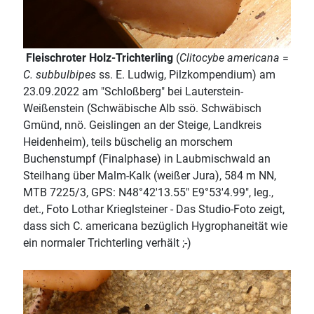
Fleischroter Holz-Trichterling
(
Clitocybe americana
=
C. subbulbipes
ss. E. Ludwig, Pilzkompendium) am
23.09.2022 am "Schloßberg" bei Lauterstein-
Weißenstein (Schwäbische Alb ssö. Schwäbisch
Gmünd, nnö. Geislingen an der Steige, Landkreis
Heidenheim), teils büschelig an morschem
Buchenstumpf (Finalphase) in Laubmischwald an
Steilhang über Malm-Kalk (weißer Jura), 584 m NN,
MTB 7225/3, GPS: N48°42'13.55" E9°53'4.99", leg.,
det., Foto Lothar Krieglsteiner - Das Studio-Foto zeigt,
dass sich C. americana bezüglich Hygrophaneität wie
ein normaler Trichterling verhält ;-)